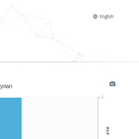
English
yıları
1
Atıf