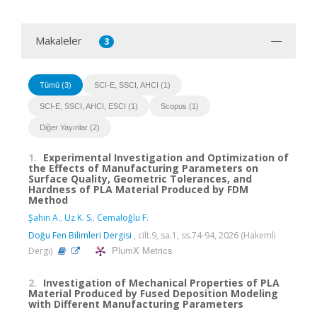
Makaleler
3
Tümü (3)
SCI-E, SSCI, AHCI (1)
SCI-E, SSCI, AHCI, ESCI (1)
Scopus (1)
Diğer Yayınlar (2)
1.
Experimental Investigation and Optimization of
the Effects of Manufacturing Parameters on
Surface Quality, Geometric Tolerances, and
Hardness of PLA Material Produced by FDM
Method
Şahin A.
,
Uz K. S.
,
Cemaloğlu F.
Doğu Fen Bilimleri Dergisi
, cilt.9, sa.1, ss.74-94, 2026 (Hakemli
PlumX Metrics
Dergi)
2.
Investigation of Mechanical Properties of PLA
Material Produced by Fused Deposition Modeling
with Different Manufacturing Parameters