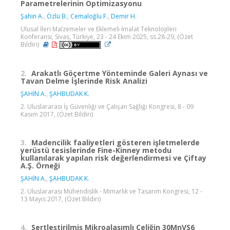
Parametrelerinin Optimizasyonu
Şahin A.
,
Özlü B.
,
Cemaloğlu F.
,
Demir H.
Ulusal İleri Malzemeler ve Eklemeli İmalat Teknolojileri
Konferansı, Sivas, Türkiye, 23 - 24 Ekim 2025, ss.28-29, (Özet
Bildiri)
2.
Arakatlı Göçertme Yönteminde Galeri Aynası ve
Tavan Delme İşlerinde Risk Analizi
ŞAHİN A.
,
ŞAHBUDAK K.
2. Uluslararası İş Güvenliği ve Çalışan Sağlığı Kongresi, 8 - 09
Kasım 2017, (Özet Bildiri)
3.
Madencilik faaliyetleri gösteren işletmelerde
yerüstü tesislerinde Fine-Kinney metodu
kullanılarak yapılan risk değerlendirmesi ve Çiftay
A.Ş. Örneği
ŞAHİN A.
,
ŞAHBUDAK K.
2. Uluslararası Mühendislik - Mimarlık ve Tasarım Kongresi, 12 -
13 Mayıs 2017, (Özet Bildiri)
4.
Sertleştirilmiş Mikroalaşımlı Çeliğin 30MnVS6