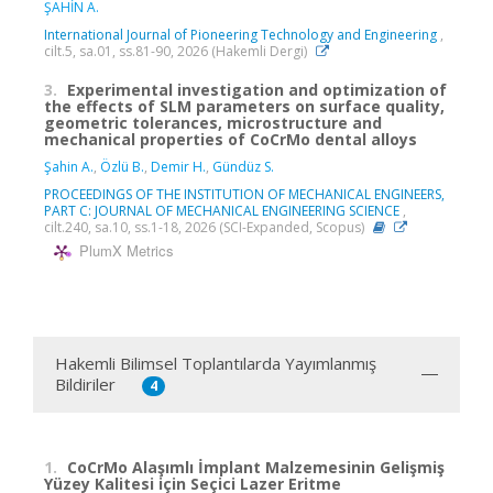
ŞAHİN A.
International Journal of Pioneering Technology and Engineering
,
cilt.5, sa.01, ss.81-90, 2026 (Hakemli Dergi)
3.
Experimental investigation and optimization of
the effects of SLM parameters on surface quality,
geometric tolerances, microstructure and
mechanical properties of CoCrMo dental alloys
Şahin A.
,
Özlü B.
,
Demir H.
,
Gündüz S.
PROCEEDINGS OF THE INSTITUTION OF MECHANICAL ENGINEERS,
PART C: JOURNAL OF MECHANICAL ENGINEERING SCIENCE
,
cilt.240, sa.10, ss.1-18, 2026 (SCI-Expanded, Scopus)
PlumX Metrics
Hakemli Bilimsel Toplantılarda Yayımlanmış
Bildiriler
4
1.
CoCrMo Alaşımlı İmplant Malzemesinin Gelişmiş
Yüzey Kalitesi için Seçici Lazer Eritme