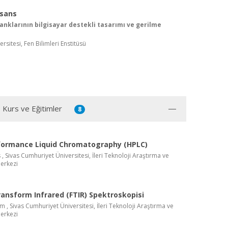
isans
tanklarının bilgisayar destekli tasarımı ve gerilme
rsitesi, Fen Bilimleri Enstitüsü
, Kurs ve Eğitimler
8
formance Liquid Chromatography (HPLC)
 , Sivas Cumhuriyet Üniversitesi, İleri Teknoloji Araştırma ve
erkezi
ransform Infrared (FTIR) Spektroskopisi
im , Sivas Cumhuriyet Üniversitesi, İleri Teknoloji Araştırma ve
erkezi