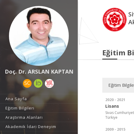
S
A
Eğitim Bi
Doç. Dr. ARSLAN KAPTAN
Eğitim Bilgile
Ana Sayfa
2020 - 2021
Lisans
Eğitim Bilgileri
Sivas Cumhuriyet 
Araştırma Alanları
Türkiye
Akademik İdari Deneyim
2009 - 2015