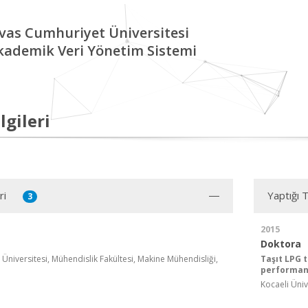
ivas Cumhuriyet Üniversitesi
kademik Veri Yönetim Sistemi
lgileri
ri
Yaptığı 
3
2015
Doktora
Üniversitesi, Mühendislik Fakültesi, Makine Mühendisliği,
Taşıt LPG 
performans
Kocaeli Ünive