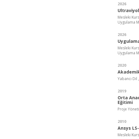
2026
Ultraviyo
Mesleki Kurs
Uygulama M
2026
Uygulamal
Mesleki Kurs
Uygulama M
2020
Akademik
Yabancı Dil 
2019
Orta Anad
Eğitimi
Proje Yönet
2010
Ansys LS-
Mesleki Kurs