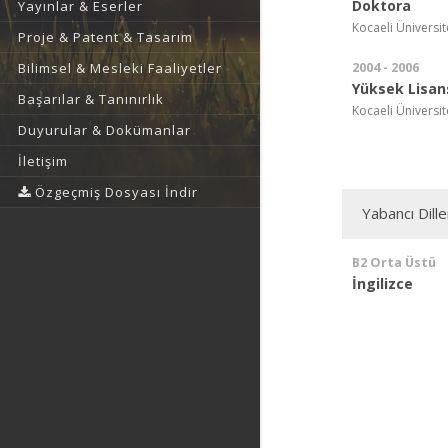
Doktora
Yayınlar & Eserler
Kocaeli Üniversite
Proje & Patent & Tasarım
2004 - 2006
Bilimsel & Mesleki Faaliyetler
Yüksek Lisan
Başarılar & Tanınırlık
Kocaeli Üniversite
Duyurular & Dokümanlar
İletişim
Özgeçmiş Dosyası İndir
Yabancı Dille
B2 Orta Üstü
İngilizce