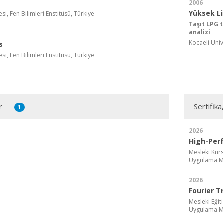
2006
Yüksek L
si, Fen Bilimleri Enstitüsü, Türkiye
Taşıt LPG 
analizi
Kocaeli Ünive
s
si, Fen Bilimleri Enstitüsü, Türkiye
r
Sertifika
1
2026
High-Per
Mesleki Kurs
Uygulama M
2026
Fourier T
Mesleki Eğit
Uygulama M