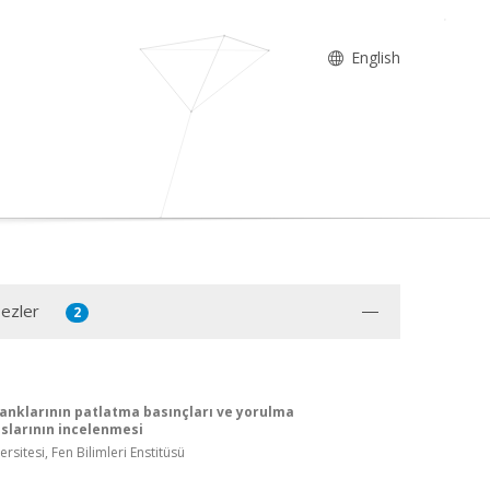
English
Tezler
2
tanklarının patlatma basınçları ve yorulma
larının incelenmesi
rsitesi, Fen Bilimleri Enstitüsü