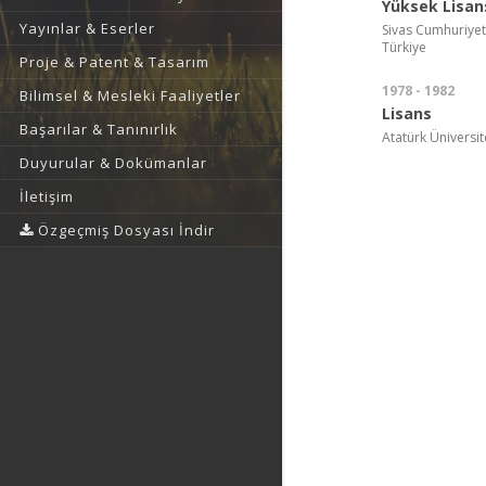
Yüksek Lisan
Yayınlar & Eserler
Sivas Cumhuriyet Ü
Türkiye
Proje & Patent & Tasarım
1978 - 1982
Bilimsel & Mesleki Faaliyetler
Lisans
Başarılar & Tanınırlık
Atatürk Üniversite
Duyurular & Dokümanlar
İletişim
Özgeçmiş Dosyası İndir