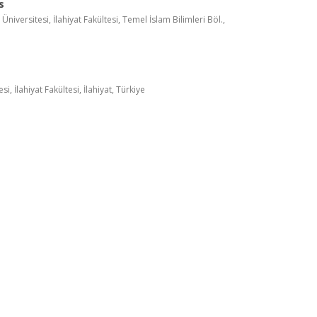
s
niversitesi, İlahiyat Fakültesi, Temel İslam Bilimleri Böl.,
si, İlahiyat Fakültesi, İlahiyat, Türkiye