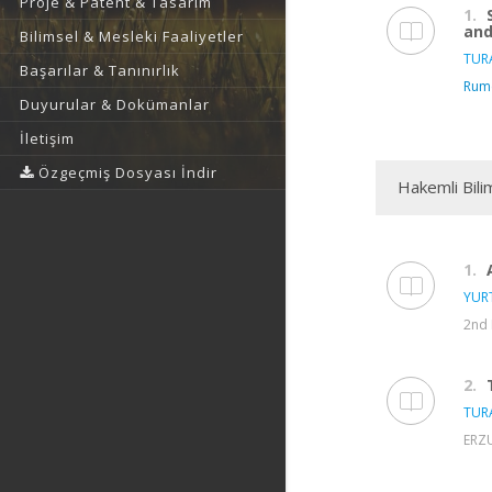
Proje & Patent & Tasarım
1.
and
Bilimsel & Mesleki Faaliyetler
TURA
Başarılar & Tanınırlık
Rume
Duyurular & Dokümanlar
İletişim
Özgeçmiş Dosyası İndir
Hakemli Bili
1.
YUR
2nd 
2.
TURA
ERZU