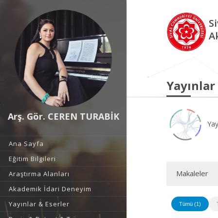
S
A
Yayınlar
Arş. Gör. CEREN TURABİK
Yay
Ana Sayfa
Eğitim Bilgileri
Makaleler
Araştırma Alanları
Akademik İdari Deneyim
Yayınlar & Eserler
Tümü (1)