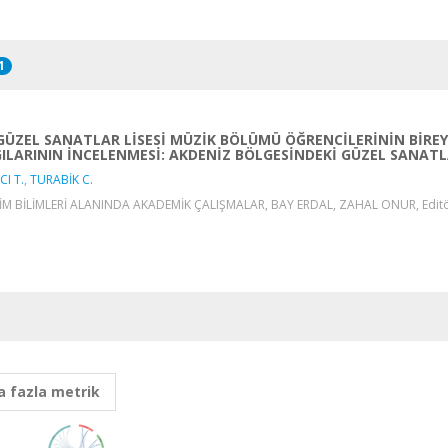
1
GÜZEL SANATLAR LİSESİ MÜZİK BÖLÜMÜ ÖĞRENCİLERİNİN BİREYS
ILARININ İNCELENMESİ: AKDENİZ BÖLGESİNDEKİ GÜZEL SANATL
CI T.
,
TURABİK C.
İM BİLİMLERİ ALANINDA AKADEMİK ÇALIŞMALAR, BAY ERDAL, ZAHAL ONUR, Editör,
 fazla metrik