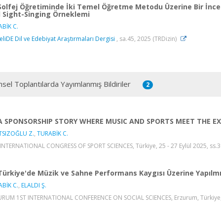
Solfej Öğretiminde İki Temel Öğretme Metodu Üzerine Bir İncel
 Sight-Singing Örneklemi
BİK C.
liDE Dil ve Edebiyat Araştırmaları Dergisi
, sa.45, 2025 (TRDizin)
msel Toplantılarda Yayımlanmış Bildiriler
2
A SPONSORSHIP STORY WHERE MUSIC AND SPORTS MEET THE EX
TSIZOĞLU Z.
,
TURABİK C.
INTERNATIONAL CONGRESS OF SPORT SCIENCES, Türkiye, 25 - 27 Eylül 2025, ss.30
Türkiye'de Müzik ve Sahne Performans Kaygısı Üzerine Yapılmı
BİK C.
,
ELALDI Ş.
RUM 1ST INTERNATIONAL CONFERENCE ON SOCIAL SCIENCES, Erzurum, Türkiye, 9 -