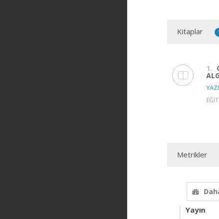
Kitaplar
1.
ALG
YAZI
EĞİT
Metrikler
Daha
Yayın