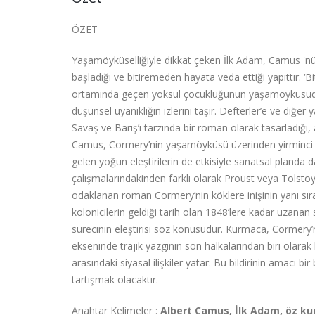
ÖZET
Yaşamöyküselliğiyle dikkat çeken İlk Adam, Camus 'nü
başladığı ve bitiremeden hayata veda ettiği yapıttır. ‘
ortamında geçen yoksul çocukluğunun yaşamöyküsüdür.
düşünsel uyanıklığın izlerini taşır. Defterler’e ve diğe
Savaş ve Barış’ı tarzında bir roman olarak tasarladığı,
Camus, Cormery’nin yaşamöyküsü üzerinden yirminci yüzy
gelen yoğun eleştirilerin de etkisiyle sanatsal pland
çalışmalarındakinden farklı olarak Proust veya Tolstoy
odaklanan roman Cormery’nin köklere inişinin yanı sıra A
kolonicilerin geldiği tarih olan 1848’lere kadar uzanan
sürecinin eleştirisi söz konusudur. Kurmaca, Cormery’ni
ekseninde trajik yazgının son halkalarından biri olar
arasındaki siyasal ilişkiler yatar. Bu bildirinin ama
tartışmak olacaktır.
Anahtar Kelimeler :
Albert Camus, İlk Adam, öz k