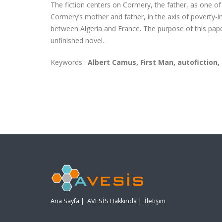
The fiction centers on Cormery, the father, as one of th
Cormery’s mother and father, in the axis of poverty-in
between Algeria and France. The purpose of this pape
unfinished novel.
Keywords :
Albert Camus, First Man, autofiction,
Ana Sayfa
|
AVESİS Hakkında
|
İletişim