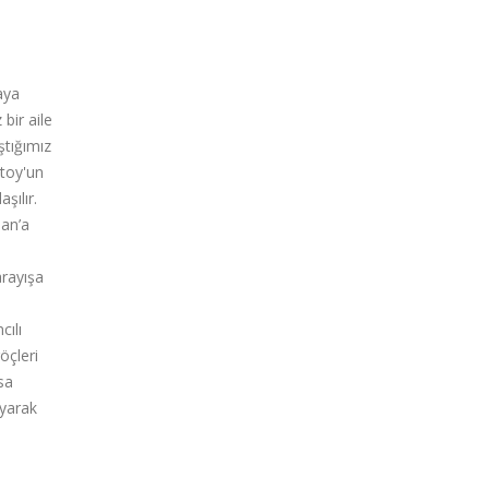
aya
bir aile
tığımız
stoy'un
şılır.
san’a
arayışa
cılı
öçleri
sa
ayarak