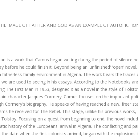
THE IMAGE OF FATHER AND GOD AS AN EXAMPLE OF AUTOFICTIO
 Man is a work that Camus began writing during the period of silence h
efore he could finish it. Beyond being an 'unfinished' 'open' novel, i
 fatherless family environment in Algeria. The work bears the traces 
ss we are used to seeing in his essays. According to the Notebooks an
ng The First Man in 1953, designed it as a novel in the style of Tolst
ain character Jacques Cormery. Camus focuses on the important polit
ough Cormery's biography. He speaks of having reached a new, freer st
icisms he received for The Rebel. This stage, unlike his previous works,
or Tolstoy. Focusing on a quest from beginning to end, the novel inclu
ic history of the Europeans' arrival in Algeria. The conflicting and pai
 the date when the first colonists arrived, began with the explosions 