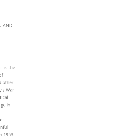
N AND
e
t is the
of
d other
oy's War
ical
age in
des
nful
in 1953.