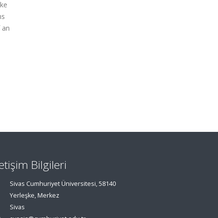
ike
ns
f an
letişim Bilgileri
Sivas Cumhuriyet Üniversitesi, 58140
Yerleşke, Merkez
Sivas