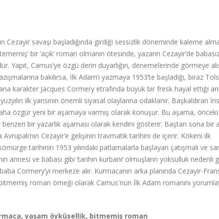
n Cezayir savaşı başladığında girdiği sessizlik döneminde kaleme alm
Bitememiş’ bir ‘açık’ roman olmanın ötesinde, yazarın Cezayir’de babasız 
 Yapıt, Camus’ye özgü derin duyarlığın, denemelerinde görmeye alış
r yazışmalarına bakılırsa, İlk Adam’ı yazmaya 1953’te başladığı, biraz Tol
 ana karakter Jacques Cormery etrafında büyük bir fresk hayal ettiği anla
ılın ilk yarısının önemli siyasal olaylarına odaklanır. Başkaldıran İn
a daha özgür yeni bir aşamaya varmış olarak konuşur. Bu aşama, önceki
 benzeri bir yazarlık aşaması olarak kendini gösterir. Baştan sona bir 
vrupalı’nın Cezayir’e gelişinin travmatik tarihini de içerir. Kökeni ilk
 sömürge tarihinin 1953 yılındaki patlamalarla başlayan çatışmalı ve san
n annesi ve babası gibi ‘tarihin kurbanı’ olmuşların yoksulluk nedenli g
ak baba Cormery’yi merkeze alır. Kurmacanın arka planında Cezayir-Fran
cı bir bitmemiş roman örneği olarak Camus'nün İlk Adam romanını yoruml
urmaca, yaşam öyküsellik, bitmemiş roman