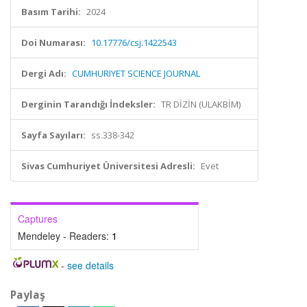
Basım Tarihi:
2024
Doi Numarası:
10.17776/csj.1422543
Dergi Adı:
CUMHURIYET SCIENCE JOURNAL
Derginin Tarandığı İndeksler:
TR DİZİN (ULAKBİM)
Sayfa Sayıları:
ss.338-342
Sivas Cumhuriyet Üniversitesi Adresli:
Evet
Captures
Mendeley - Readers:
1
-
see details
Paylaş