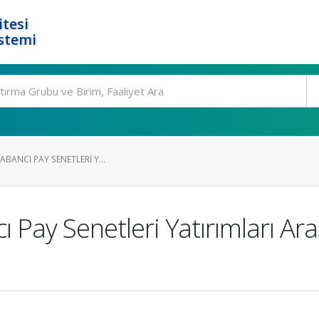
tesi
stemi
YABANCI PAY SENETLERI Y...
 Pay Senetleri Yatırımları Aras