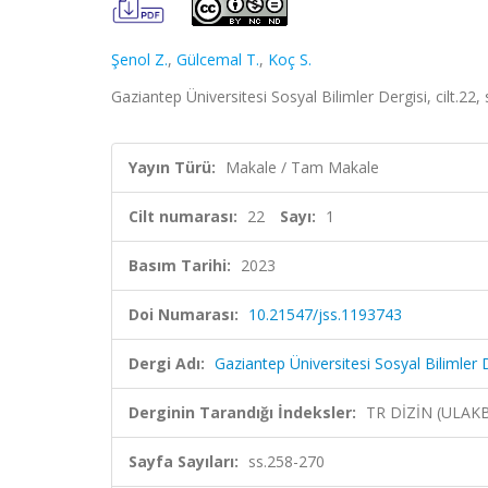
Şenol Z.
,
Gülcemal T.
,
Koç S.
Gaziantep Üniversitesi Sosyal Bilimler Dergisi, cilt.22
Yayın Türü:
Makale / Tam Makale
Cilt numarası:
22
Sayı:
1
Basım Tarihi:
2023
Doi Numarası:
10.21547/jss.1193743
Dergi Adı:
Gaziantep Üniversitesi Sosyal Bilimler 
Derginin Tarandığı İndeksler:
TR DİZİN (ULAK
Sayfa Sayıları:
ss.258-270