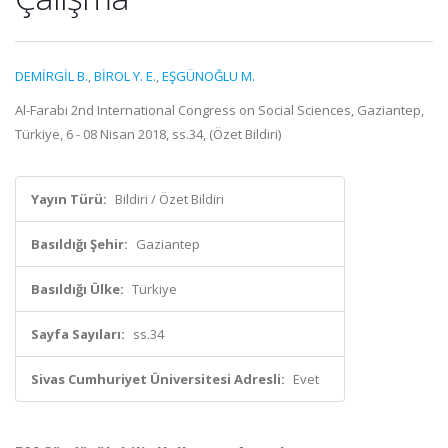
DEMİRGİL B.
,
BİROL Y. E.
,
EŞGÜNOĞLU M.
Al-Farabi 2nd International Congress on Social Sciences, Gaziantep,
Türkiye, 6 - 08 Nisan 2018, ss.34, (Özet Bildiri)
Yayın Türü:
Bildiri / Özet Bildiri
Basıldığı Şehir:
Gaziantep
Basıldığı Ülke:
Türkiye
Sayfa Sayıları:
ss.34
Sivas Cumhuriyet Üniversitesi Adresli:
Evet