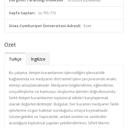
Derginin Tarandığı İndeksler:
TR DİZİN (ULAKBİM)
Sayfa Sayıları:
ss.755-772
Sivas Cumhuriyet Üniversitesi Adresli:
Evet
Özet
Türkçe
İngilizce
Bu çalışma, iletişim kuramlarının işlevselliğini işlevselcilik
bağlamında ve medyanın dört temel işlevi çerçevesinde analiz
etmeyi amaçlamaktadır. Medyanın bilgilendirme, eğlendirme,
sosyalleştirme ve kamuoyu oluşturma işlevleri doğrultusunda,
farklı iletişim kuramlarının toplumsal etkileri karşılaştırmalı
olarak değerlendirilmiştir. Bulgular, her kuramın medyanın farklı
işlevlerine özgün katkılar sunduğunu ortaya koymaktadır.
Göstergebilim ve Yapısalcılık, anlam üretimi ve semboller
aracılığıyla toplumsal yapıları şekillendirirken, Sihirli Mermi