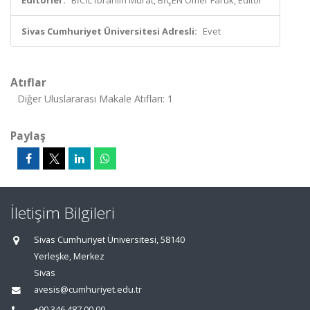
Editörler:
BİCİL İbrahim Murat, BİÇEN Ömer Faruk, Editör
Sivas Cumhuriyet Üniversitesi Adresli:
Evet
Atıflar
Diğer Uluslararası Makale Atıfları: 1
Paylaş
İletişim Bilgileri
Sivas Cumhuriyet Üniversitesi, 58140
Yerleşke, Merkez
Sivas
avesis@cumhuriyet.edu.tr
+90 346 487 00 00