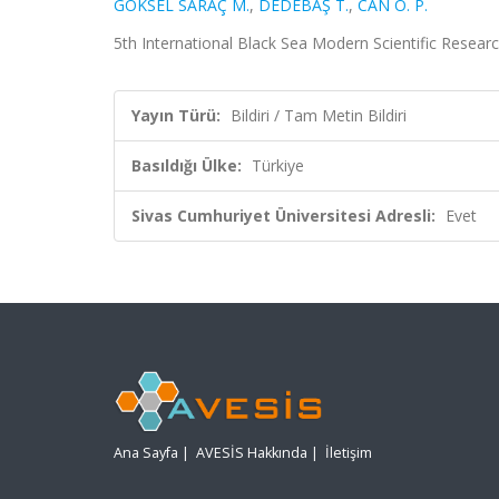
GÖKSEL SARAÇ M.
,
DEDEBAŞ T.
,
CAN Ö. P.
5th International Black Sea Modern Scientific Researc
Yayın Türü:
Bildiri / Tam Metin Bildiri
Basıldığı Ülke:
Türkiye
Sivas Cumhuriyet Üniversitesi Adresli:
Evet
Ana Sayfa
|
AVESİS Hakkında
|
İletişim