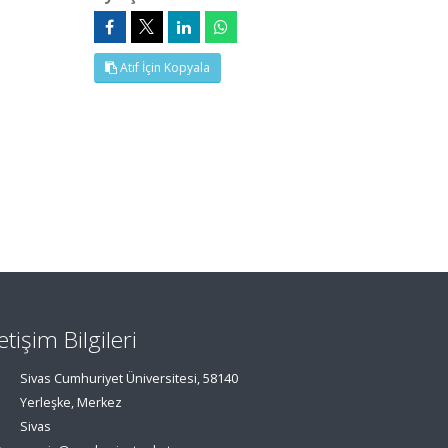
Atıf İçin Kopyala
letişim Bilgileri
Sivas Cumhuriyet Üniversitesi, 58140
Yerleşke, Merkez
Sivas