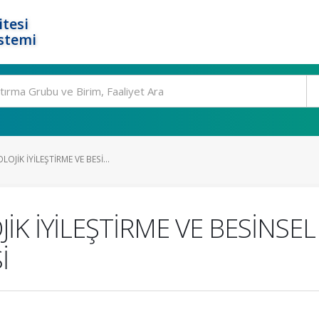
tesi
stemi
JİK İYİLEŞTİRME VE BESİ...
K İYİLEŞTİRME VE BESİNSE
İ