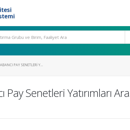
tesi
stemi
YABANCI PAY SENETLERI Y...
 Pay Senetleri Yatırımları Aras