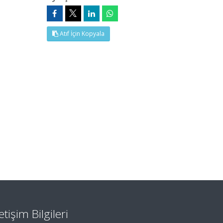
Atıf İçin Kopyala
letişim Bilgileri