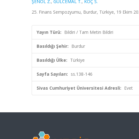
ŞENOL Z.
,
GÜLCEMAL T.
,
KOÇ S.
25. Finans Sempozyumu, Burdur, Türkiye, 19 Ekim 2022
Yayın Türü:
Bildiri / Tam Metin Bildiri
Basıldığı Şehir:
Burdur
Basıldığı Ülke:
Türkiye
Sayfa Sayıları:
ss.138-146
Sivas Cumhuriyet Üniversitesi Adresli:
Evet