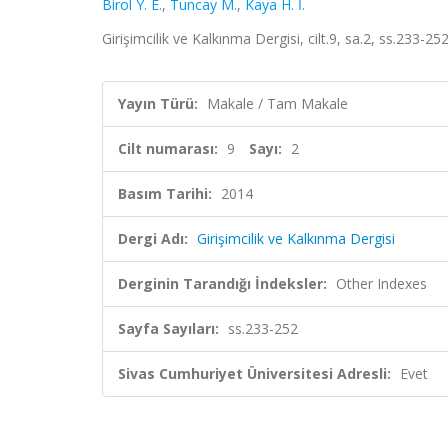
Birol Y. E.
,
Tuncay M.
,
Kaya H. İ.
Girişimcilik ve Kalkınma Dergisi, cilt.9, sa.2, ss.233-2
Yayın Türü:
Makale / Tam Makale
Cilt numarası:
9
Sayı:
2
Basım Tarihi:
2014
Dergi Adı:
Girişimcilik ve Kalkınma Dergisi
Derginin Tarandığı İndeksler:
Other Indexes
Sayfa Sayıları:
ss.233-252
Sivas Cumhuriyet Üniversitesi Adresli:
Evet