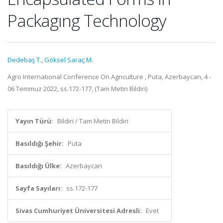
Packagıng Technology
Dedebaş T.
,
Göksel Saraç M.
Agro Internatıonal Conference On Agrıculture , Puta, Azerbaycan, 4 -
06 Temmuz 2022, ss.172-177, (Tam Metin Bildiri)
Yayın Türü:
Bildiri / Tam Metin Bildiri
Basıldığı Şehir:
Puta
Basıldığı Ülke:
Azerbaycan
Sayfa Sayıları:
ss.172-177
Sivas Cumhuriyet Üniversitesi Adresli:
Evet