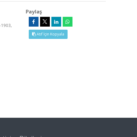
Paylaş
-1903,
Atıf İçin Kopyala