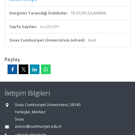
Derginin Tarandığı İndeksler:
TR DİZİN (ULAKBİM)
Sayfa Sayıları:
ss.223-231
Sivas Cumhuriyet Üniversitesi Adresli:
Evet
Paylaş
İletişim Bilgileri
Sivas Cumhuriyet Üniversitesi, 58140
Yerleşke, Merkez
Sivas
avesis@cumhuriyet.edu.tr