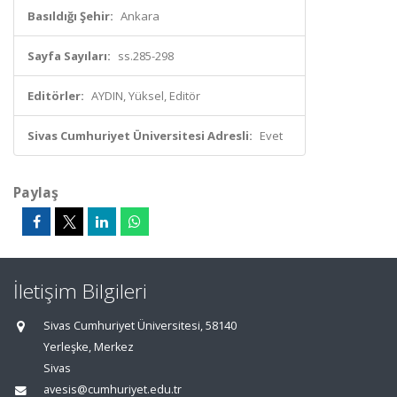
Basıldığı Şehir:
Ankara
Sayfa Sayıları:
ss.285-298
Editörler:
AYDIN, Yüksel, Editör
Sivas Cumhuriyet Üniversitesi Adresli:
Evet
Paylaş
İletişim Bilgileri
Sivas Cumhuriyet Üniversitesi, 58140
Yerleşke, Merkez
Sivas
avesis@cumhuriyet.edu.tr