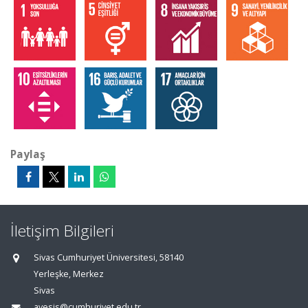
Paylaş
İletişim Bilgileri
Sivas Cumhuriyet Üniversitesi, 58140
Yerleşke, Merkez
Sivas
avesis@cumhuriyet.edu.tr