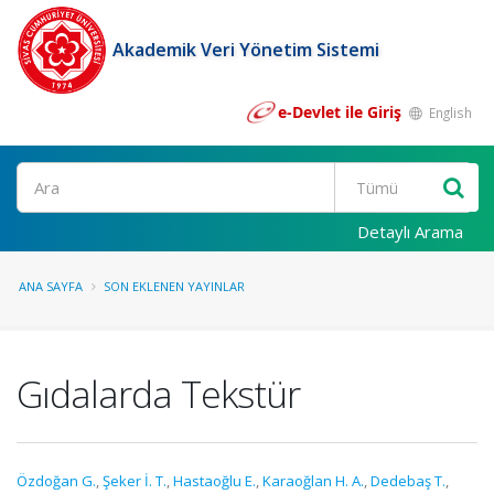
Akademik Veri Yönetim Sistemi
e-Devlet ile Giriş
English
Ara
Detaylı Arama
ANA SAYFA
SON EKLENEN YAYINLAR
Gıdalarda Tekstür
Özdoğan G.
,
Şeker İ. T.
,
Hastaoğlu E.
,
Karaoğlan H. A.
,
Dedebaş T.
,