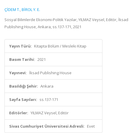
ÇİDEM T.
,
BİROL Y. E.
Sosyal Bilimlerde Ekonomi-Politik Yazılar, YILMAZ Veysel, Editör, İksad
Publishing House, Ankara, ss.137-171, 2021
Yayın Türü:
Kitapta Bölüm / Mesleki Kitap
Basım Tarihi:
2021
Yayınevi:
İksad Publishing House
Basıldığı Şehir:
Ankara
Sayfa Sayıları:
ss.137-171
Editörler:
YILMAZ Veysel, Editör
Sivas Cumhuriyet Üniversitesi Adresli:
Evet