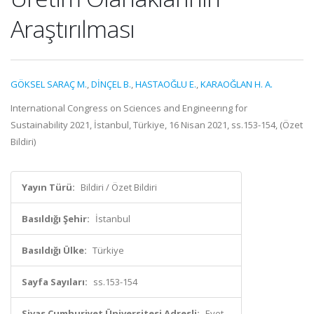
Araştırılması
GÖKSEL SARAÇ M.
,
DİNÇEL B.
,
HASTAOĞLU E.
,
KARAOĞLAN H. A.
International Congress on Sciences and Engineerıng for
Sustainability 2021, İstanbul, Türkiye, 16 Nisan 2021, ss.153-154, (Özet
Bildiri)
Yayın Türü:
Bildiri / Özet Bildiri
Basıldığı Şehir:
İstanbul
Basıldığı Ülke:
Türkiye
Sayfa Sayıları:
ss.153-154
Sivas Cumhuriyet Üniversitesi Adresli:
Evet