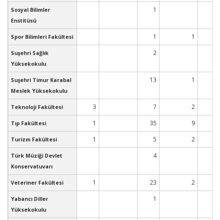
1
Sosyal Bilimler
Enstitüsü
1
1
1
Spor Bilimleri Fakültesi
2
Suşehri Sağlık
Yüksekokulu
13
1
1
Suşehri Timur Karabal
Meslek Yüksekokulu
3
7
2
Teknoloji Fakültesi
1
35
9
3
Tıp Fakültesi
1
5
2
Turizm Fakültesi
4
Türk Müziği Devlet
Konservatuvarı
1
23
2
2
Veteriner Fakültesi
1
1
Yabancı Diller
Yüksekokulu