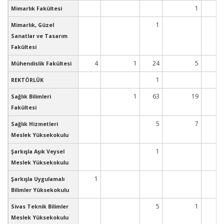
1
Mimarlık Fakültesi
1
Mimarlık, Güzel
Sanatlar ve Tasarım
Fakültesi
4
1
24
5
1
Mühendislik Fakültesi
1
REKTÖRLÜK
1
63
19
Sağlık Bilimleri
Fakültesi
5
7
Sağlık Hizmetleri
Meslek Yüksekokulu
1
Şarkışla Aşık Veysel
Meslek Yüksekokulu
1
Şarkışla Uygulamalı
Bilimler Yüksekokulu
5
1
Sivas Teknik Bilimler
Meslek Yüksekokulu