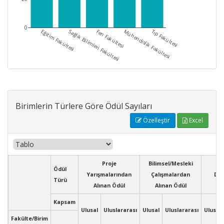
0
Tıp Fakültesi
Eğitim Fakültesi
Sağlık Bilimleri Fakültesi
Fen Fakültesi
Mühendislik Fakültesi
Birimlerin Türlere Göre Ödül Sayıları
Özelleştir
Excel
Proje
Bilimsel/Mesleki
Ödül
Yarışmalarından
Çalışmalardan
Diğ
Türü
Alınan Ödül
Alınan Ödül
Kapsam
Ulusal
Uluslararası
Ulusal
Uluslararası
Ulusal
Fakülte/Birim