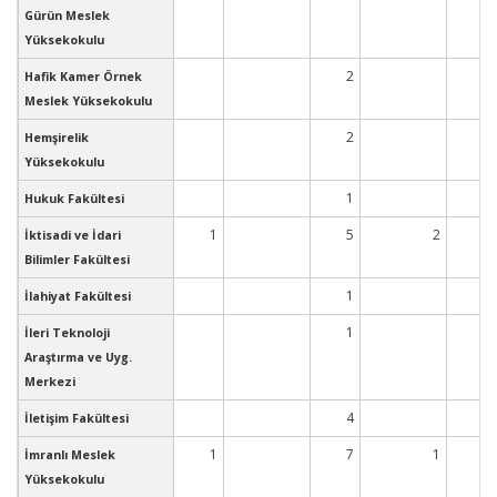
2
Gürün Meslek
Yüksekokulu
2
Hafik Kamer Örnek
Meslek Yüksekokulu
2
Hemşirelik
Yüksekokulu
1
Hukuk Fakültesi
1
5
2
İktisadi ve İdari
Bilimler Fakültesi
1
İlahiyat Fakültesi
1
İleri Teknoloji
Araştırma ve Uyg.
Merkezi
4
1
İletişim Fakültesi
1
7
1
4
İmranlı Meslek
Yüksekokulu