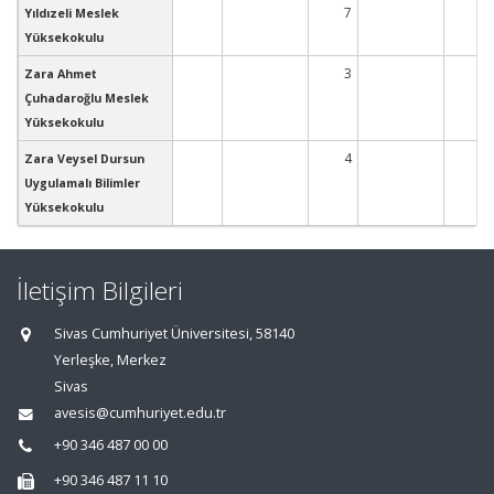
7
1
Yıldızeli Meslek
Yüksekokulu
3
2
Zara Ahmet
Çuhadaroğlu Meslek
Yüksekokulu
4
4
Zara Veysel Dursun
Uygulamalı Bilimler
Yüksekokulu
İletişim Bilgileri
Sivas Cumhuriyet Üniversitesi, 58140
Yerleşke, Merkez
Sivas
avesis@cumhuriyet.edu.tr
+90 346 487 00 00
+90 346 487 11 10