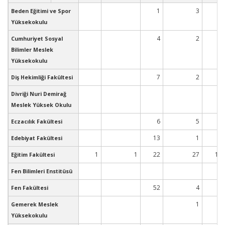
1
3
Beden Eğitimi ve Spor
Yüksekokulu
4
2
Cumhuriyet Sosyal
Bilimler Meslek
Yüksekokulu
7
2
2
Diş Hekimliği Fakültesi
1
Divriği Nuri Demirağ
Meslek Yüksek Okulu
6
5
Eczacılık Fakültesi
13
1
4
Edebiyat Fakültesi
1
1
22
27
10
Eğitim Fakültesi
Fen Bilimleri Enstitüsü
52
4
6
Fen Fakültesi
1
2
Gemerek Meslek
Yüksekokulu