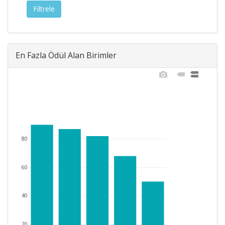
En Fazla Ödül Alan Birimler
80
60
40
20