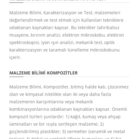
Malzeme Bilimi, Karakterizasyon ve Test, malzemeleri
değerlendirmek ve test etmek için kullanılan tekniklere
odaklanan kaynakları kapsar. Bu teknikler tahribatsız
muayene, kırınım analizi, elektron mikroskobu, elektron
spektroskopisi, iyon ışın analizi, mekanik test, optik
karakterizasyon ve taramalı tünelleme mikroskobunu
içerir.
MALZEME BILIMI KOMPOZITLER
Malzeme Bilimi, Kompozitler, bitmiş halde katı, çözünmez
olan ve kimyasal nitelikte olan iki veya daha fazla
malzemenin karışımlarına veya mekanik
kombinasyonlarına odaklanan kaynakları kapsar. Önemli
kompozit türleri şunlardır: 1) kağıt, kumaş veya ahşap
laminatları ve bir ısıyla sertleşen malzeme; 2)
güçlendirilmiş plastikler; 3) sermetler (seramik ve metal
tozları); 4) doğal ve sentetik liflerin kumaşları; ve 5) bir