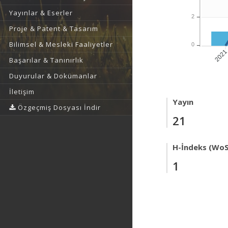
Yayınlar & Eserler
2
Proje & Patent & Tasarım
Bilimsel & Mesleki Faaliyetler
0
202
Başarılar & Tanınırlık
Duyurular & Dokümanlar
İletişim
Yayın
Özgeçmiş Dosyası İndir
21
H-İndeks (WoS
1