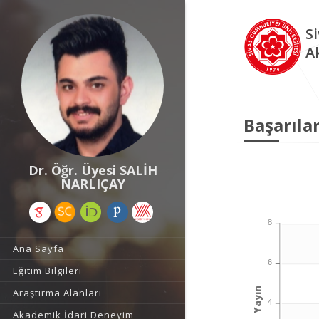
S
A
Başarılar
Dr. Öğr. Üyesi SALİH
NARLIÇAY
8
Ana Sayfa
6
Eğitim Bilgileri
Yayın
Araştırma Alanları
4
Akademik İdari Deneyim