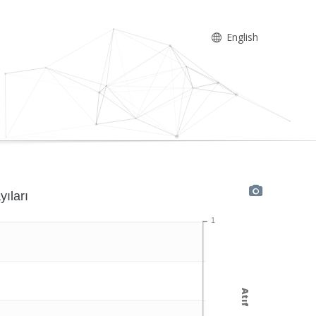
English
yıları
1
Atıf