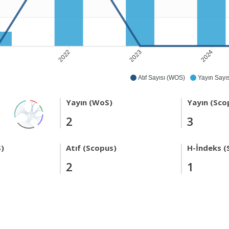
2022
2023
2024
1
Atıf Sayısı (WOS)
Yayın Sayıs
Yayın (WoS)
Yayın (Sco
2
3
)
Atıf (Scopus)
H-İndeks (
2
1