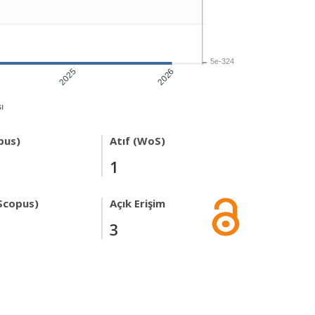
5e-324
2025
2026
ı
pus)
Atıf (WoS)
1
Scopus)
Açık Erişim
3