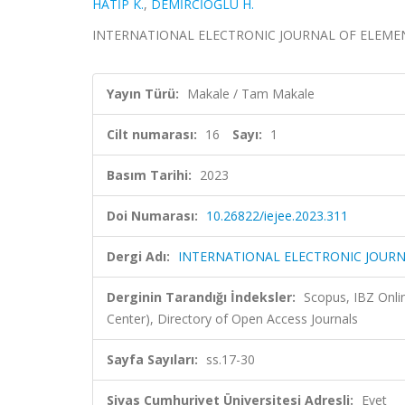
HATİP K.
,
DEMİRCİOĞLU H.
INTERNATIONAL ELECTRONIC JOURNAL OF ELEMENTARY
Yayın Türü:
Makale / Tam Makale
Cilt numarası:
16
Sayı:
1
Basım Tarihi:
2023
Doi Numarası:
10.26822/iejee.2023.311
Dergi Adı:
INTERNATIONAL ELECTRONIC JOUR
Derginin Tarandığı İndeksler:
Scopus, IBZ Onli
Center), Directory of Open Access Journals
Sayfa Sayıları:
ss.17-30
Sivas Cumhuriyet Üniversitesi Adresli:
Evet