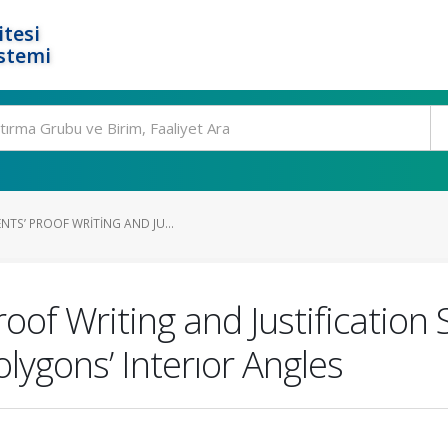
tesi
stemi
TS’ PROOF WRITING AND JU...
of Writing and Justification S
ygons’ Interıor Angles