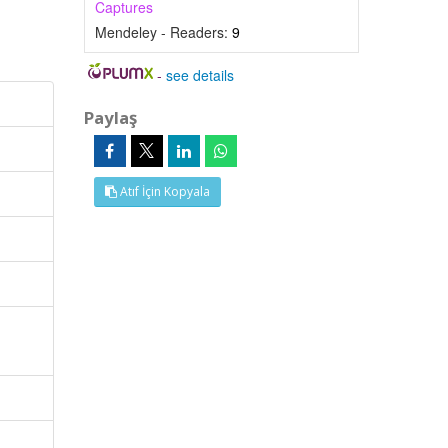
Captures
Mendeley - Readers:
9
-
see details
Paylaş
Atıf İçin Kopyala