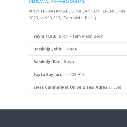
ULUÇAY A.
,
KARAGÖZOĞLU Ş.
8th INTERNATIONAL EUROPEAN CONFERENCE ON INT
2023, ss.903-913, (Tam Metin Bildiri)
Yayın Türü:
Bildiri / Tam Metin Bildiri
Basıldığı Şehir:
ROMA
Basıldığı Ülke:
İtalya
Sayfa Sayıları:
ss.903-913
Sivas Cumhuriyet Üniversitesi Adresli:
Evet