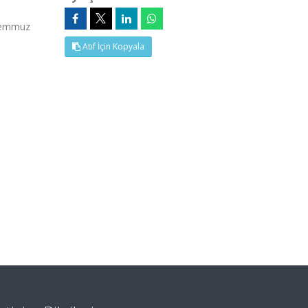
Temmuz
Atıf İçin Kopyala