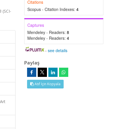
Citations
Scopus - Citation Indexes:
4
 (SCI-
Captures
Mendeley - Readers:
8
Mendeley - Readers:
4
-
see details
Paylaş
Atıf İçin Kopyala
Art