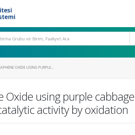
tesi
stemi
APHENE OXIDE USING PURPLE...
 Oxide using purple cabbage
atalytic activity by oxidation