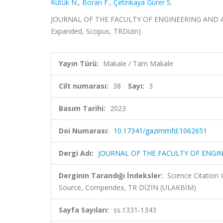
Kütük N.
,
Boran F.
,
Çetinkaya Gürer S.
JOURNAL OF THE FACULTY OF ENGINEERING AND ARCHI
Expanded, Scopus, TRDizin)
Yayın Türü:
Makale / Tam Makale
Cilt numarası:
38
Sayı:
3
Basım Tarihi:
2023
Doi Numarası:
10.17341/gazimmfd.1062651
Dergi Adı:
JOURNAL OF THE FACULTY OF ENGIN
Derginin Tarandığı İndeksler:
Science Citation
Source, Compendex, TR DİZİN (ULAKBİM)
Sayfa Sayıları:
ss.1331-1343