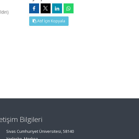
diri)
Atıf İçin Kopyala
letişim Bilgileri
Sivas Cumhuriyet Üniversitesi, 58140
Yerleşke, Merkez