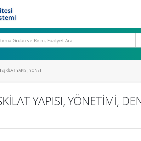
tesi
stemi
TEŞKİLAT YAPISI, YÖNET...
ŞKİLAT YAPISI, YÖNETİMİ, D