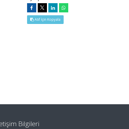
Atıf İçin Kopyala
letişim Bilgileri