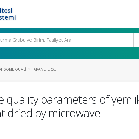
tesi
stemi
F SOME QUALITY PARAMETERS...
 quality parameters of yeml
ant dried by microwave