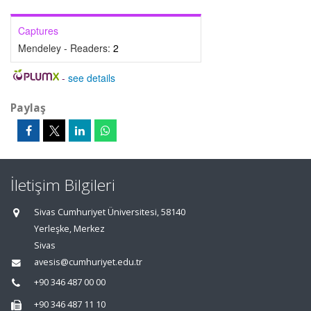
Captures
Mendeley - Readers:
2
-
see details
Paylaş
İletişim Bilgileri
Sivas Cumhuriyet Üniversitesi, 58140
Yerleşke, Merkez
Sivas
avesis@cumhuriyet.edu.tr
+90 346 487 00 00
+90 346 487 11 10