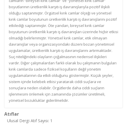
camların “bireysel kırık camlar” ve “yönetsel kırık camlar”
boyutlarının üretkenlik karşıtı iş davranışlarıyla pozitif ilişkili
olduğu saptanmıştır. Örgütsel kırık camlar ölçeği ve yönetsel
kırık camlar boyutunun üretkenlik karşıtı iş davranışlarını pozitif
etkilediği saptanmıştır. Öte yandan, bireysel kırık camlar
boyutunun üretkenlik karşıtı iş davranışları üzerinde hiçbir etkisi
olmadığı belirlenmiştir. Yönetsel kırık camlar, etik olmayan
davranışlar veya organizasyondaki düzeni bozan yönetimsel
uygulamalar, üretkenlik karşıtı iş davranışlarını artırmaktadır.
Suç niteliğindeki olayların çoğalmasının nedensel ilişkileri
vardır. Diğer çalışmalardan farklı olarak bu çalışmanın bulguları
kırık camlarda sadece fiziksel koşulların değil yönetim
uygulamalarının da etkili olduğunu göstermiştir. Küçük şeyler,
sistem içinde kelebek etkisi yaratarak ciddi suçlara ve
sonuçlara neden olabilir. Örgütlerde daha ciddi suçların
işlenmesini önlemek için zamanında çözümler üretilmeli,
yönetsel bozukluklar giderilmelidir.
Atıflar
Ulusal Dergi Atıf Sayısı: 1