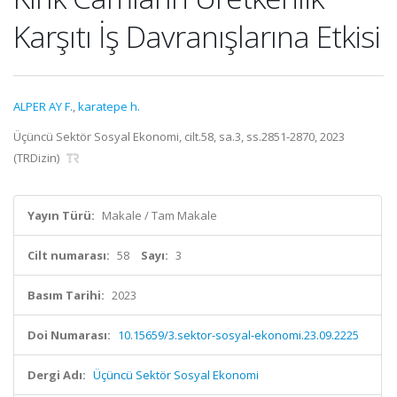
Karşıtı İş Davranışlarına Etkisi
ALPER AY F.
,
karatepe h.
Üçüncü Sektör Sosyal Ekonomi, cilt.58, sa.3, ss.2851-2870, 2023
(TRDizin)
Yayın Türü:
Makale / Tam Makale
Cilt numarası:
58
Sayı:
3
Basım Tarihi:
2023
Doi Numarası:
10.15659/3.sektor-sosyal-ekonomi.23.09.2225
Dergi Adı:
Üçüncü Sektör Sosyal Ekonomi