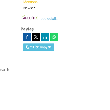
Mentions
News:
1
-
see details
Paylaş
Atıf İçin Kopyala
search