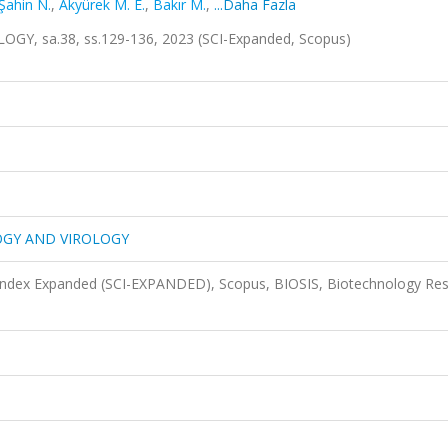
Şahin N.
,
Akyürek M. E.
,
Bakır M.
,
...Daha Fazla
 sa.38, ss.129-136, 2023 (SCI-Expanded, Scopus)
OGY AND VIROLOGY
 Index Expanded (SCI-EXPANDED), Scopus, BIOSIS, Biotechnology Re