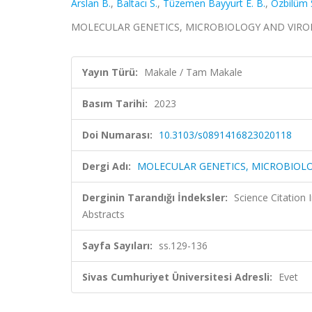
Arslan B.
,
Baltacı S.
,
Tüzemen Bayyurt E. B.
,
Özbilüm 
MOLECULAR GENETICS, MICROBIOLOGY AND VIROLOGY,
Yayın Türü:
Makale / Tam Makale
Basım Tarihi:
2023
Doi Numarası:
10.3103/s0891416823020118
Dergi Adı:
MOLECULAR GENETICS, MICROBIOL
Derginin Tarandığı İndeksler:
Science Citation
Abstracts
Sayfa Sayıları:
ss.129-136
Sivas Cumhuriyet Üniversitesi Adresli:
Evet