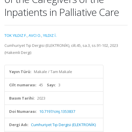
Inpatients in Palliative Care
TOK YILDIZ F.
,
AVCI O.
,
YILDIZ İ.
Cumhuriyet Tıp Dergisi (ELEKTRONİK), cilt.45, sa.3, ss.91-102, 2023
(Hakemli Dergi)
Yayın Türü:
Makale / Tam Makale
Cilt numarası:
45
Sayı:
3
Basım Tarihi:
2023
Doi Numarası:
10.7197/cmj.1353837
Dergi Adı:
Cumhuriyet Tıp Dergisi (ELEKTRONİK)