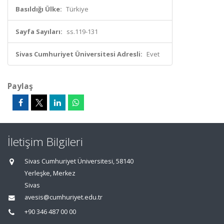
Basıldığı Ülke:
Türkiye
Sayfa Sayıları:
ss.119-131
Sivas Cumhuriyet Üniversitesi Adresli:
Evet
Paylaş
İletişim Bilgileri
Sivas Cumhuriyet Üniversitesi, 58140
Yerleşke, Merkez
Sivas
avesis@cumhuriyet.edu.tr
+90 346 487 00 00