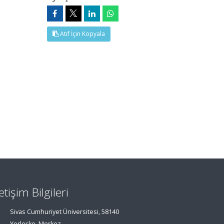
Atıf İçin Kopyala
letişim Bilgileri
Sivas Cumhuriyet Üniversitesi, 58140
Yerleşke, Merkez