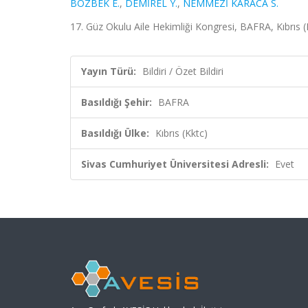
BOZBEK E.
,
DEMİREL Y.
,
NEMMEZİ KARACA S.
17. Güz Okulu Aile Hekimliği Kongresi, BAFRA, Kıbrıs (Kk
Yayın Türü:
Bildiri / Özet Bildiri
Basıldığı Şehir:
BAFRA
Basıldığı Ülke:
Kıbrıs (Kktc)
Sivas Cumhuriyet Üniversitesi Adresli:
Evet