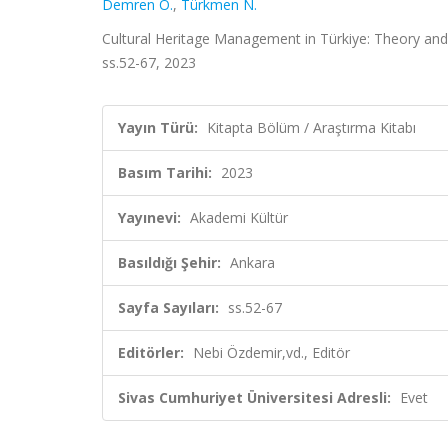
Demren Ö.
,
Türkmen N.
Cultural Heritage Management in Türkiye: Theory and 
ss.52-67, 2023
Yayın Türü:
Kitapta Bölüm / Araştırma Kitabı
Basım Tarihi:
2023
Yayınevi:
Akademi Kültür
Basıldığı Şehir:
Ankara
Sayfa Sayıları:
ss.52-67
Editörler:
Nebi Özdemir,vd., Editör
Sivas Cumhuriyet Üniversitesi Adresli:
Evet