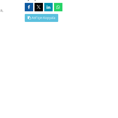
a,
Atıf İçin Kopyala