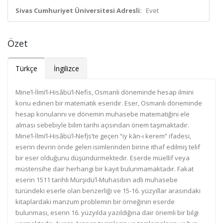
Sivas Cumhuriyet Üniversitesi Adresli:
Evet
Özet
Türkçe
İngilizce
Mine’l-İlmi’l-Hisâbü’l-Nefis, Osmanlı döneminde hesap ilmini
konu edinen bir matematik eseridir. Eser, Osmanlı döneminde
hesap konularını ve dönemin muhasebe matematiğini ele
alması sebebiyle bilim tarihi açısından önem taşımaktadır.
Mine’l-İlmi’l-Hisâbü’l-Nefįs’te geçen “iy kān-ı kerem” ifadesi,
eserin devrin önde gelen isimlerinden birine ithaf edilmiş telif
bir eser olduğunu düşündürmektedir. Eserde müellif veya
müstensihe dair herhangi bir kayıt bulunmamaktadır. Fakat
eserin 1511 tarihli Mürşidü’l-Muhasibin adlı muhasebe
türündeki eserle olan benzerliği ve 15-16. yüzyıllar arasındaki
kitaplardaki manzum problemin bir örneğinin eserde
bulunması, eserin 16. yüzyılda yazıldığına dair önemli bir bilgi