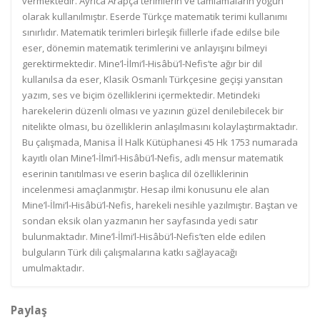
vermektedir. Ayrıca Arapça terimlerin ve tamlamaların yoğun
olarak kullanılmıştır. Eserde Türkçe matematik terimi kullanımı
sınırlıdır. Matematik terimleri birleşik fiillerle ifade edilse bile
eser, dönemin matematik terimlerini ve anlayışını bilmeyi
gerektirmektedir. Mine’l-İlmi’l-Hisâbü’l-Nefis’te ağır bir dil
kullanılsa da eser, Klasik Osmanlı Türkçesine geçişi yansıtan
yazım, ses ve biçim özelliklerini içermektedir. Metindeki
harekelerin düzenli olması ve yazının güzel denilebilecek bir
nitelikte olması, bu özelliklerin anlaşılmasını kolaylaştırmaktadır.
Bu çalışmada, Manisa İl Halk Kütüphanesi 45 Hk 1753 numarada
kayıtlı olan Mine’l-İlmi’l-Hisâbü’l-Nefis, adlı mensur matematik
eserinin tanıtılması ve eserin başlıca dil özelliklerinin
incelenmesi amaçlanmıştır. Hesap ilmi konusunu ele alan
Mine’l-İlmi’l-Hisâbü’l-Nefis, harekeli nesihle yazılmıştır. Baştan ve
sondan eksik olan yazmanın her sayfasında yedi satır
bulunmaktadır. Mine’l-İlmi’l-Hisâbü’l-Nefis’ten elde edilen
bulguların Türk dili çalışmalarına katkı sağlayacağı
umulmaktadır.
Paylaş