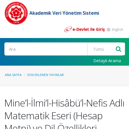
Akademik Veri Yönetim Sistemi
e-Devlet ile Giriş
English
Ara
Detaylı Arama
ANA SAYFA
SON EKLENEN YAYINLAR
Mine’l-İlmi’l-Hisâbü’l-Nefis Adlı
Matematik Eseri (Hesap
Metni) ve Dil Özellikleri