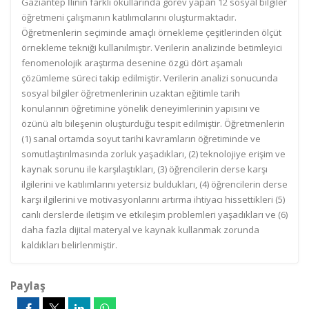
Gaziantep İlinin farklı okullarında görev yapan 12 sosyal bilgiler
öğretmeni çalışmanın katılımcılarını oluşturmaktadır.
Öğretmenlerin seçiminde amaçlı örnekleme çeşitlerinden ölçüt
örnekleme tekniği kullanılmıştır. Verilerin analizinde betimleyici
fenomenolojik araştırma desenine özgü dört aşamalı
çözümleme süreci takip edilmiştir. Verilerin analizi sonucunda
sosyal bilgiler öğretmenlerinin uzaktan eğitimle tarih
konularının öğretimine yönelik deneyimlerinin yapısını ve
özünü altı bileşenin oluşturduğu tespit edilmiştir. Öğretmenlerin
(1) sanal ortamda soyut tarihi kavramların öğretiminde ve
somutlaştırılmasında zorluk yaşadıkları, (2) teknolojiye erişim ve
kaynak sorunu ile karşılaştıkları, (3) öğrencilerin derse karşı
ilgilerini ve katılımlarını yetersiz buldukları, (4) öğrencilerin derse
karşı ilgilerini ve motivasyonlarını artırma ihtiyacı hissettikleri (5)
canlı derslerde iletişim ve etkileşim problemleri yaşadıkları ve (6)
daha fazla dijital materyal ve kaynak kullanmak zorunda
kaldıkları belirlenmiştir.
Paylaş