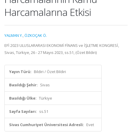
Harcamalarına Etkisi
YALMAN Y.
,
ÖZKOÇAK Ö.
EFİ 2023 ULUSLARARASI EKONOMİ FİNANS ve İŞLETME KONGRESİ,
Sivas, Türkiye, 26 - 27 Mayıs 2023, ss.51, (Özet Bildiri)
Yayın Türü:
Bildiri / Özet Bildiri
Basıldığı Şehir:
Sivas
Basıldığı Ülke:
Türkiye
Sayfa Sayıları:
ss.51
Sivas Cumhuriyet Üniversitesi Adresli:
Evet