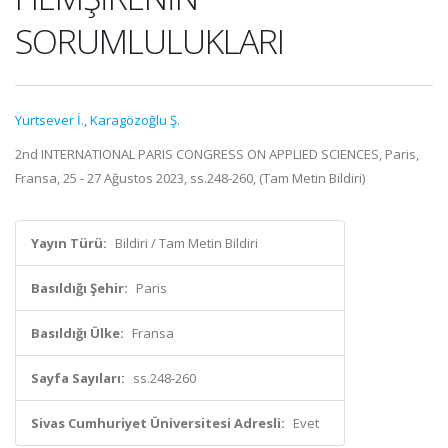
SORUMLULUKLARI
Yurtsever İ.
,
Karagözoğlu Ş.
2nd INTERNATIONAL PARIS CONGRESS ON APPLIED SCIENCES, Paris,
Fransa, 25 - 27 Ağustos 2023, ss.248-260, (Tam Metin Bildiri)
Yayın Türü:
Bildiri / Tam Metin Bildiri
Basıldığı Şehir:
Paris
Basıldığı Ülke:
Fransa
Sayfa Sayıları:
ss.248-260
Sivas Cumhuriyet Üniversitesi Adresli:
Evet