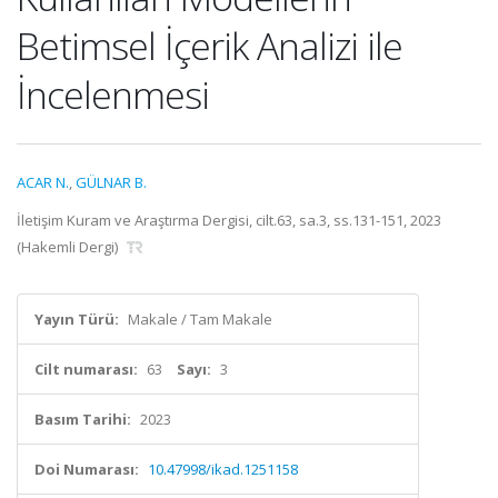
Betimsel İçerik Analizi ile
İncelenmesi
ACAR N.
,
GÜLNAR B.
İletişim Kuram ve Araştırma Dergisi, cilt.63, sa.3, ss.131-151, 2023
(Hakemli Dergi)
Yayın Türü:
Makale / Tam Makale
Cilt numarası:
63
Sayı:
3
Basım Tarihi:
2023
Doi Numarası:
10.47998/ikad.1251158