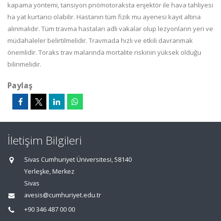
kapama yöntemi, tansiyon pnömotoraksta enjektör ile hava tahliyesi
ha yat kurtarıcı olabilir. Hastanın tüm fizik mu ayenesi kayıt altına
alınmalıdır. Tüm travma hastaları adli vakalar olup lezyonların yeri ve
müdahaleler belirtilmelidir. Travmada hızlı ve etkili davranmak
önemlidir. Toraks trav malarında mortalite riskinin yüksek olduğu
bilinmelidir.
Paylaş
İletişim Bilgileri
Sivas Cumhuriyet Üniversitesi, 58140
Yerleşke, Merkez
Sivas
avesis@cumhuriyet.edu.tr
+90 346 487 00 00