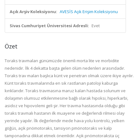
Açık Arşiv Koleksiyonu:
AVESİS Açık Erişim Koleksiyonu
Sivas Cumhuriyet Üniversitesi Adresli:
Evet
Özet
Toraks travmaları günümüzde önemli morta lite ve morbidite
nedenidir. İlk 4 dekatta başta gelen ölüm nedenleri arasındadır.
Toraks trav maları başlıca künt ve penetran olmak üzere ikiye ayrılır.
Künt toraks travmalarında en sık rastlanan patoloji kaburga
kırıklarıdır. Toraks travmasına maruz kalan hastada solunum ve
dolaşımın olumsuz etkilenmesine bağlı olarak hipoksi, hiperkarbi,
asidoz ve hipovolemi geli şir. Her travma hastasında olduğu gibi
toraks travmalı hastanın ilk muayene ve değerlendi rilmesi olay
yerinde yapılır. İlk değerlendir mede hava yolu kontrolü, yelken
göğüs, açık pnömotoraks, tansiyon pmönotoraks ve kalp
tamponadına dikkat etmek önemlidir. Açık pnömotoraksta üç