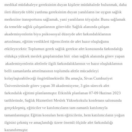
medikal müdahaleye gereksinim duyan kişilere müdahalede bulunmak, daha
ileri düzeyde tıbbi yardıma gereksinim duyan yaralıların ise uygun sağlık
merkezine transportunu sağlamak, yani yaralıların triyajıdır. Bunu sağlamak
da temelde sağlık çalışanlarının görevidir. Sağlık alanında çalışan
akademisyenlerin biyo psikososyal düzeyde afet farkındalıklarının
artırılması, eğitim verdikleri öğrencilerin de afet hazır oluşluğunu
etkileyecektir. Toplumun gerek sağlık gerekse afet konusunda farkındalığı
oldukça yüksek meslek gruplarından biri olan sağlık alanında görev yapan
akademisyenlerin afetlerle ilgili farkındalıklarının ve hazır oluşluklarının
belli zamanlarda artırılmasının toplumda afetle mücadeleyi
kolaylaştırabileceği öngörülmektedir. Bu amaçla, Sivas Cumhuriyet
Üniversitesinde görev yapan 30 akademisyene, 3 gün sürecek afet
farkındalık eğitimi planlanmıştır. Etkinlik planlanan 07-09 Haziran 2023
tarihlerinde, Sağlık Hizmetleri Meslek Yüksekokulu konferans salonunda
gerçekleşmiş, eğiticiler ve katılımcıların tam zamanlı katılımıyla
tamamlanmıştır. Eğitim konuları hem eğiticilerin, hem katılımcıların yoğun
ilgisini çekmiş ve amaçlandığı üzere önemli ölçüde afet farkındalığı
kazandırmıştır.