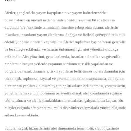
Afetler, gençlerdeki yaşam kayıplarının ve yaşam kalitelerindeki
bozulmaların en önemli nedenlerinden biridir. Yaşanan bu söz konusu
durumun ‘afet’ şeklinde tanımlanabilmesine sebep olan durum; afetlerin
insanlara, insanların yaşam alanlarına ,doğaya ve fiziksel çevreye direkt etki
edebiliyor olmalarından kaynaklıdır. Afetler toplumun başına heran gelebilir
ve bu süreçte etkilenim ve hasarın önlenmesi için afet yönetimi oldukça
mühimdir. Afet yönetimi, genel anlamda, insanların önerilen ve güvenlik
problemi olmayan yerlerde yaşamını sürdürmesi, riskli yapılardan ve
bölgelerden uzak durmaları, riskli yapıların belirlenmesi, olası durumlar için
teknolojik, toplumsal, siyasal ve çevresel imkanların saptanması, acil eylem
planlarının yapılarak bunlara uygun politikaların belirlenmesi, yöneticilerin,
yönetilenlerin ve tüm toplumun periyodik olarak afet konularında eğitime
tabi tutulması ve afet farkındalıklarının artırılması çalışmalarını kapsar. Bu
bilgiler ışığında afet yönetimi, multi disiplinler çalışmalarla yürütüldüğünde
anlam kazanmaktadır.
Sunulan sağlık hizmetlerinin afet durumunda temel rolü, afet bölgesinde