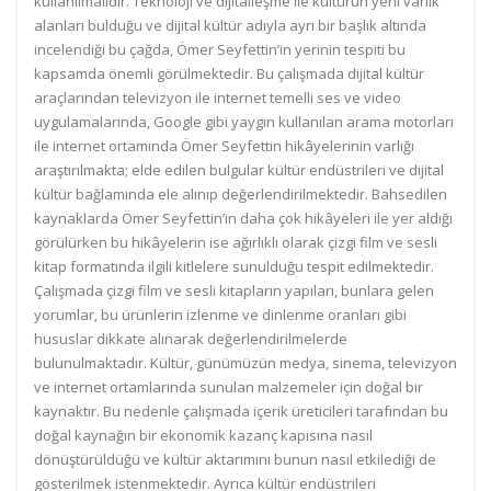
kullanılmalıdır. Teknoloji ve dijitalleşme ile kültürün yeni varlık
alanları bulduğu ve dijital kültür adıyla ayrı bir başlık altında
incelendiği bu çağda, Ömer Seyfettin’in yerinin tespiti bu
kapsamda önemli görülmektedir. Bu çalışmada dijital kültür
araçlarından televizyon ile internet temelli ses ve video
uygulamalarında, Google gibi yaygın kullanılan arama motorları
ile internet ortamında Ömer Seyfettin hikâyelerinin varlığı
araştırılmakta; elde edilen bulgular kültür endüstrileri ve dijital
kültür bağlamında ele alınıp değerlendirilmektedir. Bahsedilen
kaynaklarda Ömer Seyfettin’in daha çok hikâyeleri ile yer aldığı
görülürken bu hikâyelerin ise ağırlıklı olarak çizgi film ve sesli
kitap formatında ilgili kitlelere sunulduğu tespit edilmektedir.
Çalışmada çizgi film ve sesli kitapların yapıları, bunlara gelen
yorumlar, bu ürünlerin izlenme ve dinlenme oranları gibi
hususlar dikkate alınarak değerlendirilmelerde
bulunulmaktadır. Kültür, günümüzün medya, sinema, televizyon
ve internet ortamlarında sunulan malzemeler için doğal bir
kaynaktır. Bu nedenle çalışmada içerik üreticileri tarafından bu
doğal kaynağın bir ekonomik kazanç kapısına nasıl
dönüştürüldüğü ve kültür aktarımını bunun nasıl etkilediği de
gösterilmek istenmektedir. Ayrıca kültür endüstrileri