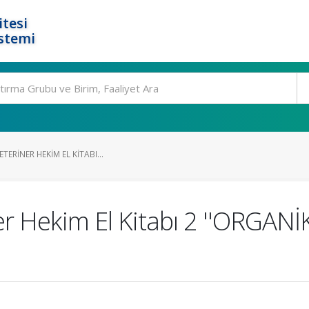
tesi
stemi
TERINER HEKIM EL KITABI...
ner Hekim El Kitabı 2 ''ORGAN