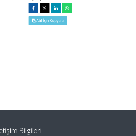
Atıf İçin Kopyala
letişim Bilgileri