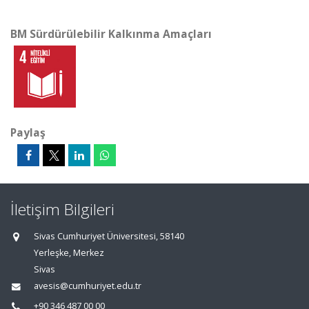
BM Sürdürülebilir Kalkınma Amaçları
Paylaş
İletişim Bilgileri
Sivas Cumhuriyet Üniversitesi, 58140
Yerleşke, Merkez
Sivas
avesis@cumhuriyet.edu.tr
+90 346 487 00 00