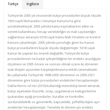
Türkçe
İngilizce
Türkiye’de 2005 yılı öncesinde bütçe prosedürleri büyük ölçüde
1050 sayılı Muhasebe-i Umumiye Kanunu’na göre
yürütülmekteydi. 2003 yılında kamu kaynaklarının etkin ve
verimli kullanılması, hesap verebilirliğin ve mali saydamlığın
sağlanması amacıyla 5018 sayılı Kamu Mali Yönetimi ve Kontrol
Kanunu çıkarılmıştır. 2005 yılında yürürlüğe giren bu Kanun
bütçe prosedürlerini büyük ölçüde değiştirmiştir. 5018 sayılı
Kanun ile yapılan bu önemli değişiklik, Türkiye’de bütçe
prosedürlerinin ne kadar iyileştirildiğinin bir endeks aracılığıyla
ölçülmesi ve 2005 öncesi ve sonrası olmak üzere iki dönemin
mali disiplin açısından karşılaştırılmasına imkân tanımaktadır.
Bu çalışmada Türkiye’de 1998-2005 dönemine ve 2005-2021
dönemine göre bütçe prosedürleri endeksleri hesaplanmıştır.
Dabla-Norris vd.’nin (2010) kullandığı metodoloji temel alınarak,
bütçe aşamaları (hazırlık, onay, uygulama) ve kategorilerine
(yukarıdan aşağı prosedürler, kurallar ve kontroller,
sürdürülebilirlik ve güvenilirlik, kapsamlılık, şeffaflık) ilişkin ayrı
endeksler hesaplanmıştır. Temelde iki dönem için endeks