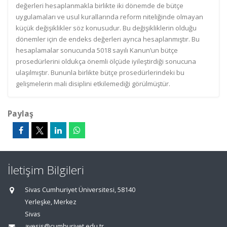
değerleri hesaplanmakla birlikte iki dönemde de bütçe
uygulamaları ve usul kurallarında reform niteliğinde olmayan
küçük değişiklikler söz konusudur. Bu değişikliklerin olduğu
dönemler için de endeks değerleri ayrıca hesaplanmıştır. Bu
hesaplamalar sonucunda 5018 sayılı Kanun’un bütçe
prosedürlerini oldukça önemli ölçüde iyileştirdiği sonucuna
ulaşılmıştır. Bununla birlikte bütçe prosedürlerindeki bu
gelişmelerin mali disiplini etkilemediği görülmüştür.
Paylaş
İletişim Bilgileri
Sivas Cumhuriyet Üniversitesi, 58140
Yerleşke, Merkez
Sivas
avesis@cumhuriyet.edu.tr