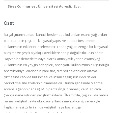
Sivas Cumhuriyet Üniversitesi Adresli:
Evet
Özet
Bu çalışmanın amacı, kanatlı beslemede kullanılan esans yağlardan
olan nanenin çeşitleri, kimyasal yapısı ve kanatlı beslemede
kullanımının etkilerini incelemektir. Esans yağlar, zengin bir kimyasal
bileşime ve çeşitli biyolojik özelliklere sahip doğal bitki ürünleridir.
Hayvan beslemede takviye olarak antibiyotik yerine esans yağ
kullanımının en yaygın sebepleri, antibiyotik kullanımının oluşturduğu
antimikrobiyel direncinin yanı sıra, dirençli bakterilerin ortaya
çıkmasına katkıda bulunması ve insan sağlığı için ciddi riskler
barındırma gibi etkilerinin olmamasıdır. Dünya genelinde Mentha
arvensis (Japon nanesi), M. piperita (İngiliz nanesi) ve M. spicata
(bahçe nanesi) türleri yetiştirilmektedir. Ülkemizde, çoğunlukla bahçe
nanesi yetiştirilmekte olup, son yıllarda mentol içeriği sebebiyle
İngiliz nanesi türlerinin de yetiştirilmeye başlandığı