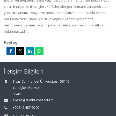
gözlemlenmektedir. Nane yağında bulunan mentol, menton, sineol,
sitral, linalool ve timol gibi aktif bileşikler performans parametreleri
yanı sıra antimikrobiyal ve antioksidan aktivitelerin olumlu etkileri
bulunmaktadır. Nane bitkisi ve yağının kanatlı beslemede
performans ve yem tüketim parametreleri üzerine olumlu etkileri
bulunmaktadır.
Paylaş
İletişim Bilgileri
Sivas Cumhuriyet Üniversitesi, 58140
Yerleşke, Merkez
Sivas
avesis@cumhuriyet.edu.tr
+90 346 487 00 00
+90 346 487 11 10