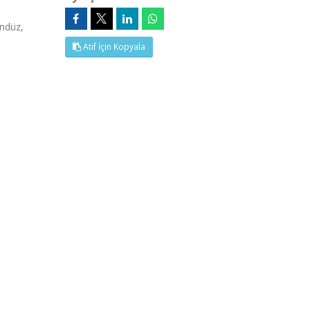
ündüz,
Atıf İçin Kopyala