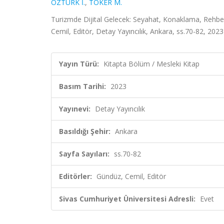
ÖZTÜRK İ.
,
TOKER M.
Turizmde Dijital Gelecek: Seyahat, Konaklama, Rehber
Cemil, Editör, Detay Yayıncılık, Ankara, ss.70-82, 2023
Yayın Türü:
Kitapta Bölüm / Mesleki Kitap
Basım Tarihi:
2023
Yayınevi:
Detay Yayıncılık
Basıldığı Şehir:
Ankara
Sayfa Sayıları:
ss.70-82
Editörler:
Gündüz, Cemil, Editör
Sivas Cumhuriyet Üniversitesi Adresli:
Evet