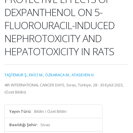
DEXPANTHENOL ON 5-
FLUOROURACIL-INDUCED
NEPHROTOXICITY AND
HEPATOTOXICITY IN RATS
TAŞTEMUR Ş.
,
EKİCİ M.
,
ÖZKARACA M.
,
ATASEVEN H.
4th INTERNATIONAL CANCER DAYS, Sivas, Türkiye, 28 - 30 Eylül 2023,
(Özet Bildiri)
Yayın Türü:
Bildiri / Özet Bildiri
Basıldığı Şehir:
Sivas